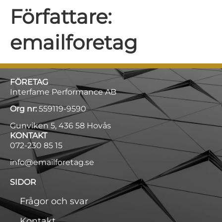
Författare:
emailforetag
FÖRETAG
Interfame Performance AB
Org nr:
559119-9590
Gunviken 5, 436 58 Hovås
KONTAKT
072-230 85 15
info@emailforetag.se
SIDOR
Frågor och svar
Kontakt