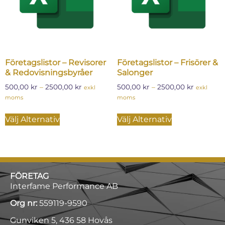
Företagslistor – Revisorer
Företagslistor – Frisörer &
& Redovisningsbyråer
Salonger
500,00
kr
–
2500,00
kr
500,00
kr
–
2500,00
kr
exkl
exkl
moms
moms
Välj Alternativ
Välj Alternativ
FÖRETAG
Interfame Performance AB
Org nr:
559119-9590
Gunviken 5, 436 58 Hovås