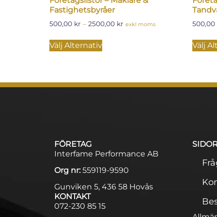
Företagslistor – Mäklare &
Företa
Fastighetsbyråer
Tandvå
500,00
kr
–
2500,00
kr
500,00
exkl moms
Välj Alternativ
Välj Al
FÖRETAG
SIDO
Interfame Performance AB
Frå
Org nr:
559119-9590
Kon
Gunviken 5, 436 58 Hovås
KONTAKT
Bes
072-230 85 15
Allmän