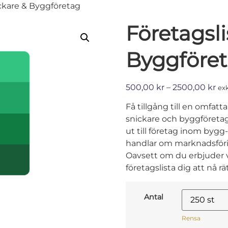
ickare & Byggföretag
Företagsli
Byggföre
500,00
kr
–
2500,00
kr
ex
Få tillgång till en omfatt
snickare och byggföretag.
ut till företag inom bygg
handlar om marknadsförin
Oavsett om du erbjuder ver
företagslista dig att nå rä
Antal
Rensa