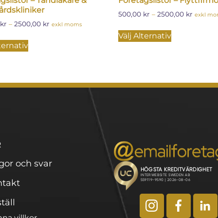
gslistor – Tandläkare &
Företagslistor – Flyttfirmo
rdskliniker
500,00
kr
–
2500,00
kr
exkl m
kr
–
2500,00
kr
exkl moms
Välj Alternativ
ternativ
R
gor och svar
takt
täll
na villkor