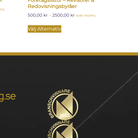
r
Företagslistor – Revisorer &
Redovisningsbyråer
oms
500,00
kr
–
2500,00
kr
exkl moms
Välj Alternativ