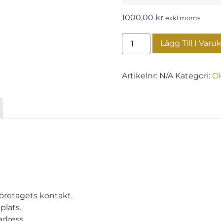
1000,00
kr
exkl moms
Lägg Till I Varu
Artikelnr:
N/A
Kategori:
Ok
företagets kontakt.
plats.
adress.